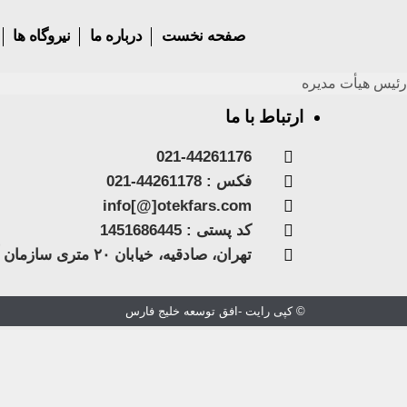
صفحه نخست
درباره ما
نیروگاه ها
رئیس هیأت مدیره
ارتباط با ما
021-44261176
فکس : 44261178-021
info[@]otekfars.com
کد پستی : 1451686445
تهران، صادقیه، خیابان ۲۰ متری سازمان آب، پلاک ۱۰۷، طبقه 3
© کپی رایت -افق توسعه خلیج فارس