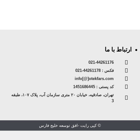
ارتباط با ما
021-44261176
فکس : 44261178-021
info[@]otekfars.com
کد پستی : 1451686445
تهران، صادقیه، خیابان ۲۰ متری سازمان آب، پلاک ۱۰۷، طبقه
3
© کپی رایت -افق توسعه خلیج فارس