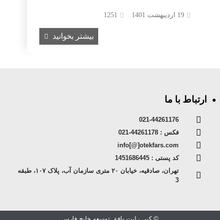
19 اردیبهشت 1401
1251
بیشتر بخوانید
ارتباط با ما
021-44261176
فکس : 44261178-021
info[@]otekfars.com
کد پستی : 1451686445
تهران، صادقیه، خیابان ۲۰ متری سازمان آب، پلاک ۱۰۷، طبقه
3
© کپی رایت -افق توسعه خلیج فارس