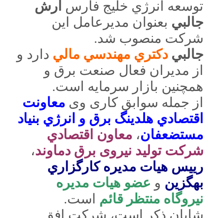
توسعه انرژي خليج فارس
آرش
جالبي
بعنوان مديرعامل اين
شركت منصوب شد.
جالبي
دكتري مهندسي مالي
دارد و
از مديران فعال صنعت برق و
همچنين بازار سرمايه است.
از جمله سوابق کاری وی
معاونت
اقتصادي هلدينگ برق و انرژي بنياد
مستضعفان
،
معاون اقتصادي
شرکت تولید نیروی برق دماوند
،
رييس
هيات مديره كارگزاري
بهگزين
و
عضو هيات مديره
نيروگاه منتظر قائم
است.
شایان ذکر است، شركت افق