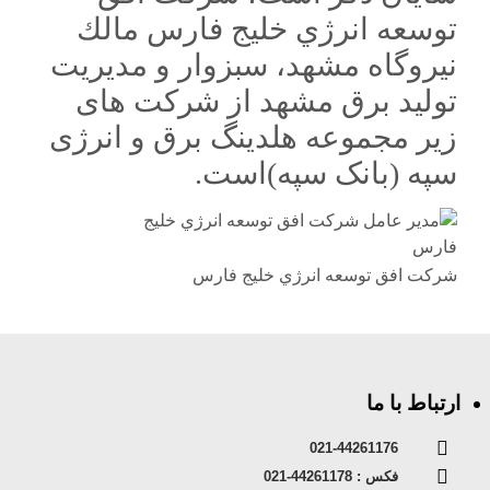
توسعه انرژي خليج فارس مالك
نيروگاه مشهد، سبزوار و مديريت
توليد برق مشهد از شرکت های
زیر مجموعه هلدینگ برق و انرژی
سپه (بانک سپه)است.
شركت افق توسعه انرژي خليج فارس
ارتباط با ما
021-44261176
فکس : 44261178-021